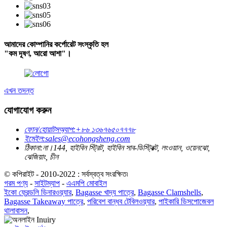
আমাদের কোম্পানির কর্পোরেট সংস্কৃতি হল
"কম দূষণ, আরো আশা"।
এখন তদন্ত
যোগাযোগ করুন
ফোন/হোয়াটসঅ্যাপ:
+৮৬ ১৩৬৭৬৫০৭৭৭৮
ইমেইল:
sales@ecohongsheng.com
ঠিকানা:
না।144, হাইবিন স্ট্রিট, হাইবিন সাব-ডিস্ট্রিক্ট, লংওয়ান, ওয়েনঝো,
ঝেজিয়াং, চীন
© কপিরাইট - 2010-2022 : সর্বস্বত্ব সংরক্ষিত৷
গরম পণ্য
-
সাইটম্যাপ
-
এএমপি মোবাইল
ইকো ফ্রেন্ডলি ডিনারওয়্যার
,
Bagasse খাদ্য পাত্রে
,
Bagasse Clamshells
,
Bagasse Takeaway পাত্রে
,
পরিবেশ বান্ধব টেবিলওয়্যার
,
পাইকারি ডিসপোজেবল
থালাবাসন
,